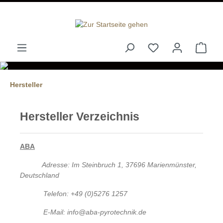
alt springen
Hersteller
Hersteller Verzeichnis
ABA
Adresse: Im Steinbruch 1, 37696 Marienmünster,
Deutschland
Telefon: +49 (0)5276 1257
E-Mail: info@aba-pyrotechnik.de